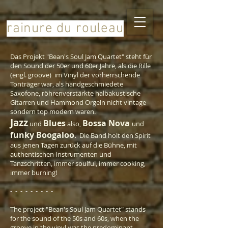
rainure du rouleau
Das Projekt "Bean's Soul Jam Quartet" steht für
den Sound der 50er und 60er Jahre, als die Rille
(engl. groove) im Vinyl der vorherrschende
Tonträger war, als handgeschmiedete
Saxofone, röhrenverstärkte halbakustische
Gitarren und Hammond Orgeln nicht vintage
sondern top modern waren.
Jazz
Blues
Bossa Nova
und
also,
und
fu
nky B
oogaloo
.
Die Band
holt den Spirit
aus jenen Tagen zurück auf die Bühne, mit
authentischen Instrumenten und
Tanzschritten, immer soulful, immer cooking,
immer burning!
- - - - - - - - -
The project "
Bean's Soul Jam Quartet
" stands
for the sound of the 50s and 60s, when the
groove in the vinyl was the predominant