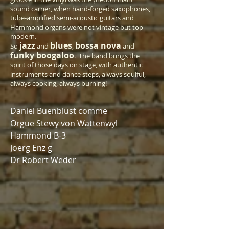
sound carrier, when hand-forged saxophones,
tube-amplified semi-acoustic guitars and
Hammond organs were not vintage but top
modern.
jazz
blues
bossa nova
So
and
,
and
funky boogaloo
. The band brings the
spirit of those days on stage, with authentic
instruments and dance steps, always soulful,
always cooking, always burning!
Daniel Buenblust comme
Orgue Stewy von Wattenwyl
Hammond B-3
Joerg Enz g
Dr Robert Weder