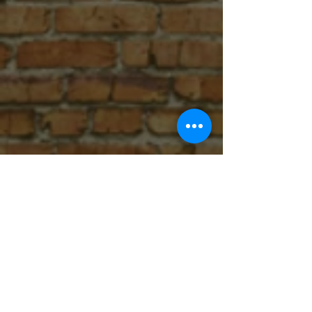
Selma March
-06:00
Peepin'
-05:11
Reverend Moses
-04:26