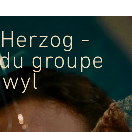
concerts
Presse
Galerie
More
 Herzog -
du groupe
nwyl