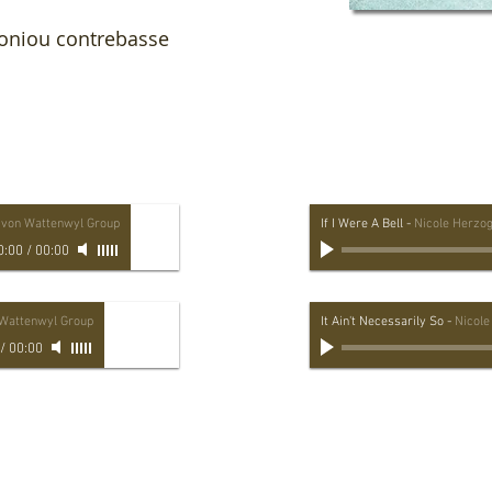
toniou contrebasse
 von Wattenwyl Group
If I Were A Bell
-
Nicole Herzo
0:00
/
00:00
 Wattenwyl Group
It Ain't Necessarily So
-
Nicole
/
00:00
plus de musique