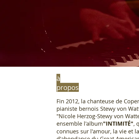
à
propos
Fin 2012, la chanteuse de Cope
pianiste bernois Stewy von Wat
"Nicole Herzog-Stewy von Watt
ensemble l'album
"INTIMITÉ"
, 
connues sur l'amour, la vie et l
d'abondance du Great America