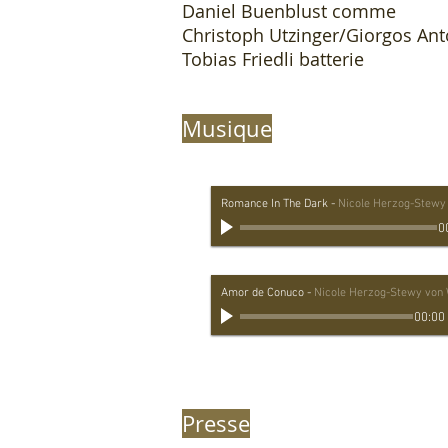
Daniel Buenblust comme
Christoph Utzinger/Giorgos An
Tobias Friedli batterie
Musique
Romance In The Dark
-
Nicole Herzog-Stewy
0
Amor de Conuco
-
Nicole Herzog-Stewy von
00:00
Presse