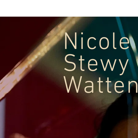
Maison
Musique
projets
Nicole
Stewy 
Watte