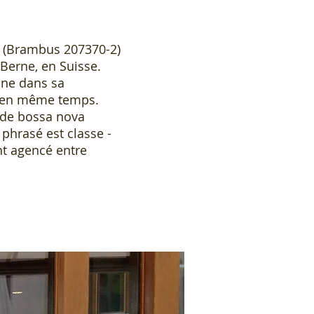
y" (Brambus 207370-2)
Berne, en Suisse.
ine dans sa
te en même temps.
 de bossa nova
 phrasé est classe -
nt agencé entre