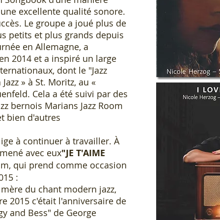
 une excellente qualité sonore.
ccès. Le groupe a joué plus de
s petits et plus grands depuis
ournée en Allemagne, a
en 2014 et a inspiré un large
nternationaux, dont le "Jazz
 Jazz » à St. Moritz, au «
uenfeld. Cela a été suivi par des
azz bernois Marians Jazz Room
t bien d'autres
ige à continuer à travailler. À
mmené avec eux
"JE T'AIME
bum, qui prend comme occasion
015 :
 la mère du chant modern jazz,
e 2015 c'était l'anniversaire de
rgy and Bess" de George