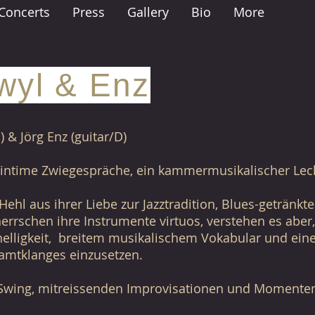
Concerts
Press
Gallery
Bio
More
wyl & Enz
& Jörg Enz (guitar/D)
 intime Zwiegespräche, ein kammermusikalischer Lec
ehl aus ihrer Liebe zur Jazztradition, Blues-getränk
rschen ihre Instrumente virtuos, verstehen es aber,
elligkeit, breitem musikalischem Vokabular und ein
samtklanges einzusetzen.
Swing, mitreissenden Improvisationen und Momenten 