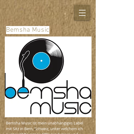
Bemsha Music
Bemsha Music ist mein unabhängiges Label
mit Sitz in Bern, Schweiz, unter welchem ich