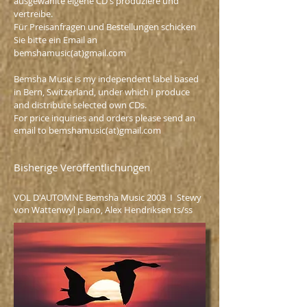
ausgewählte eigene CD's produziere und
vertreibe.
Für Preisanfragen und Bestellungen schicken
Sie bitte ein Email an
bemshamusic(at)gmail.com
Bemsha Music is my independent label based
in Bern, Switzerland, under which I produce
and distribute selected own CDs.
For price inquiries and orders please send an
email to bemshamusic(at)gmail.com
Bisherige Veröffentlichungen
VOL D'AUTOMNE Bemsha Music 2003 I Stewy
von Wattenwyl piano, Alex Hendriksen ts/ss