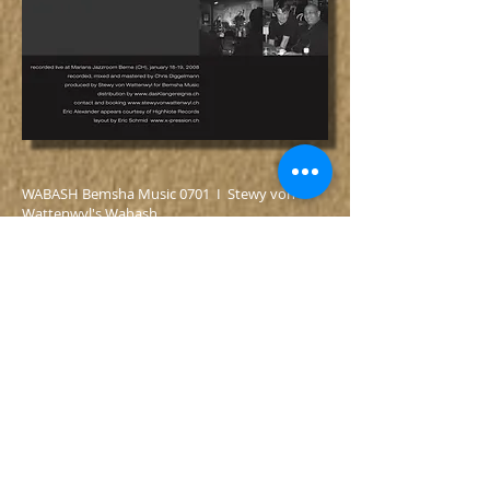
WABASH Bemsha Music 0701 I Stewy von
Wattenwyl's Wabash